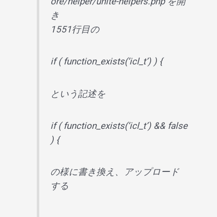
ore/helper/unite-helpers.php を開
き
1551行目の
if ( function_exists(‘icl_t’) ) {
という記述を
if ( function_exists(‘icl_t’) && false
) {
の様に書き換え、アップロード
する