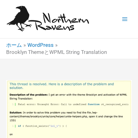
内
容
を
ス
キ
ホーム
WordPress
ッ
Brooklyn ThemeとWPML String Translation
プ