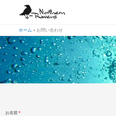
内
容
を
ス
ホーム
お問い合わせ
キ
ッ
プ
お名前
*