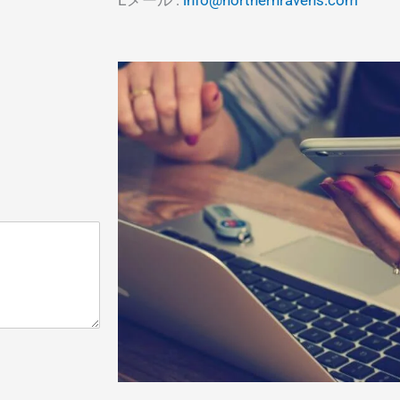
Eメール :
info@northernravens.com