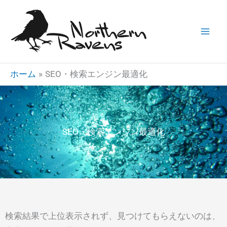
内
容
を
ス
キ
ホーム
SEO・検索エンジン最適化
ッ
プ
SEO・検索エンジン最適化
検索結果で上位表示されず、見つけてもらえないのは、