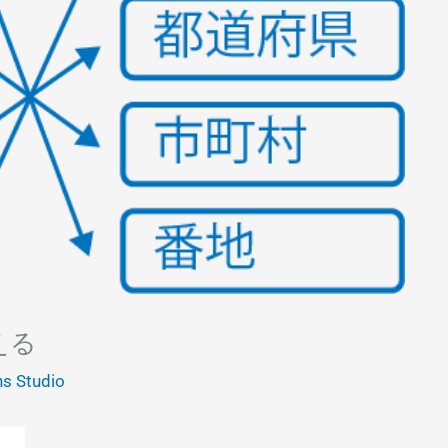
える
ns Studio