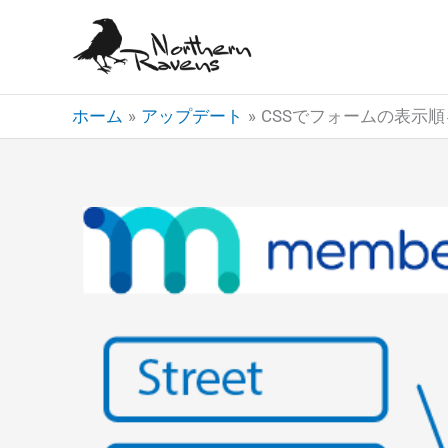
内
容
を
ス
ホーム
アップデート
CSSでフォームの表示
キ
ッ
プ