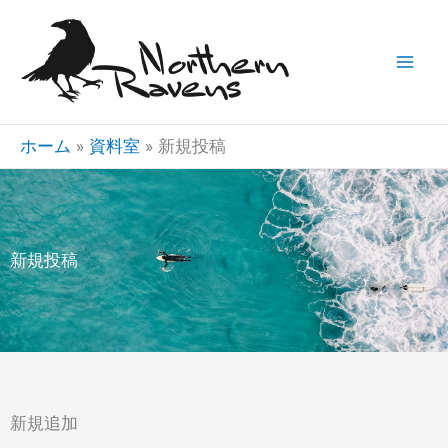
内
容
を
ス
キ
ホーム
資料室
新規投稿
ッ
プ
新規投稿
新規追加