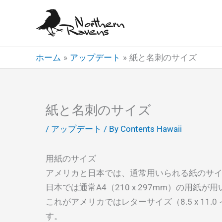
内
容
を
ス
ホーム
アップデート
紙と名刺のサイズ
キ
ッ
プ
紙と名刺のサイズ
/
アップデート
/ By
Contents Hawaii
用紙のサイズ
アメリカと日本では、通常用いられる紙のサ
日本では通常A4（210 x 297mm）の用紙が
これがアメリカではレターサイズ（8.5 x 11.0 
す。