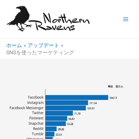
内
容
を
ス
キ
ホーム
アップデート
ッ
SNSを使ったマーケティング
プ