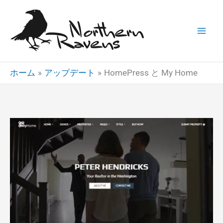
内
容
を
ス
キ
ホーム
アップデート
HomePress と My Home
ッ
プ